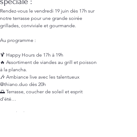
spéciale :
Rendez-vous le vendredi 19 juin dès 17h sur 
notre terrasse pour une grande soirée 
grillades, conviviale et gourmande.
Au programme :
🍹 Happy Hours de 17h à 19h
🔥 Assortiment de viandes au grill et poisson 
à la plancha. 
🎶 Ambiance live avec les talentueux 
@thiano.duo dès 20h
🌅 Terrasse, coucher de soleil et esprit 
d’été…
📅 Vendredi 19 juin
📍 Restaurant Le 220 – 220 Route Nationale 7, 
83340 Le Cannet-des-Maures