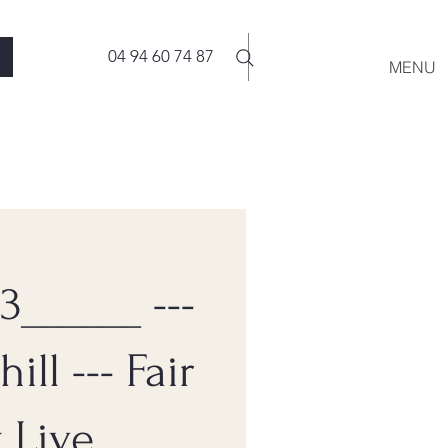
04 94 60 74 87
MENU
3______ ---
ill --- Fair
y Live