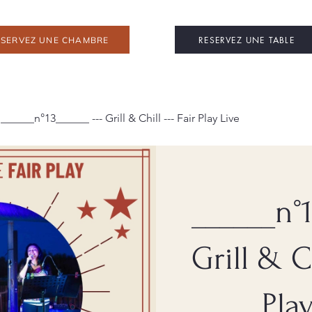
RESERVEZ UNE TABLE
ESERVEZ UNE CHAMBRE
______n°13______ --- Grill & Chill --- Fair Play Live
______n°1
Grill & Ch
Pla